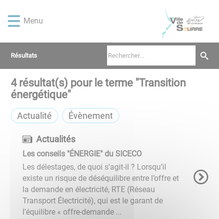
Lien
Lien
Lien
Lien
Panneau de gestion des cookies
d'accès
d'accès
d'accès
d'accès
Menu
rapide
rapide
rapide
rapide
au
au
à
au
menu
contenu
la
pied
Résultats
principal
recherche
de
page
4
résultat(s) pour le terme "
Transition
énergétique
"
Actualité
Évènement
Actualités
Les conseils "ÉNERGIE" du SICECO
Les délestages, de quoi s'agit-il ? Lorsqu’il
existe un risque de déséquilibre entre l’offre et
la demande en électricité, RTE (Réseau
Transport Électricité), qui est le garant de
l’équilibre « offre-demande ...