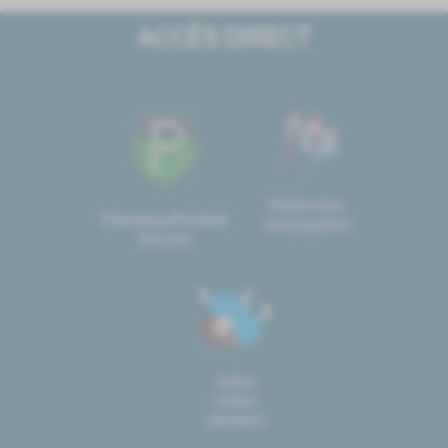
ACCÈS DIRECT
Violences
PanneauPocket
conjugales
Seurre
Infos
utiles
seniors