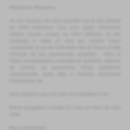
Mesdames, Messieurs,
Je suis heureux de vous accueillir sur le site internet
de notre commune. Que vous soyez administré,
visiteur, simple curieux ou futur habitant, ce site
s’adresse à celles et ceux qui veulent mieux
comprendre la vie de notre belle ville de Seurre et être
informés de ses nombreuses actualités : fêtes et
foires, manifestations culturelles et sportives, séances
de cinéma, vie associative, loisirs, opérations
commerciales, aides liées à l'habitat, documents
d’urbanisme, etc.
Nous espérons que cet outil vous facilitera la vie.
Bonne navigation à toutes et à tous et merci de votre
visite.
Bien cordialement,