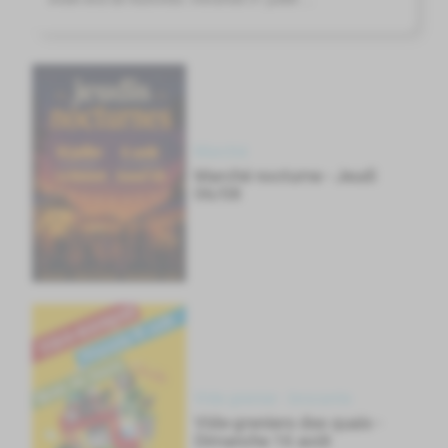
Marché
Marché nocturne - Jeudi
06/08
Vide grenier - brocante
Vide-greniers des quais -
Dimanche 16 août