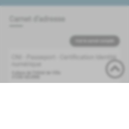
Carnet d'adresse
Voir le carnet complet
CNI - Passeport - Certification Identité
numérique
4 place de l'Hôtel de Ville
21250
SEURRE
Envoyer un email
13 90 12 08 30
PLUS D'INFOS
Maison France Services
22 rue de la République