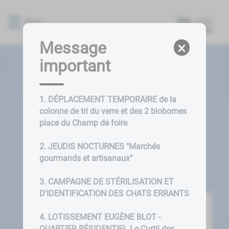
Lien
Lien
Lien
Lien
Panneau de gestion des cookies
d'accès
d'accès
d'accès
d'accès
Menu
rapide
rapide
rapide
rapide
au
au
à
au
Message
×
menu
contenu
la
pied
important
principal
recherche
de
page
1. DÉPLACEMENT TEMPORAIRE de la
colonne de tri du verre et des 2 biobornes
place du Champ de foire
2. JEUDIS NOCTURNES "Marchés
gourmands et artisanaux"
3. CAMPAGNE DE STÉRILISATION ET
D'IDENTIFICATION DES CHATS ERRANTS
4. LOTISSEMENT EUGÈNE BLOT -
QUARTIER RÉSIDENTIEL Le Curtil des