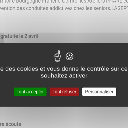
erritoire Bourgogne Franche-Comté, les Ateliers PHARE c
ntion des conduites addictives chez les seniors.L'ASEPT F
ratuite le 2 avril
ite en vous inscrivant jusqu'au 30 mars inclus.Le Salon de
grès de Dijon. À cette occasion, le Conseil Départemental 
ise des cookies et vous donne le contrôle sur 
souhaitez activer
és
l, d’une aide à la résolution d’un litige avec une entrep
Tout accepter
Tout refuser
Personnaliser
e voyages, une banque ou un organisme de crédit, un opé
tre écoute