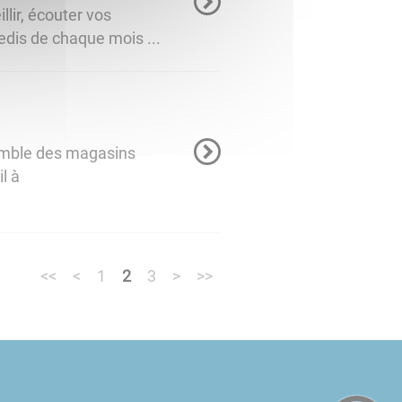
lir, écouter vos
dis de chaque mois ...
semble des magasins
l à
<<
<
1
2
3
>
>>