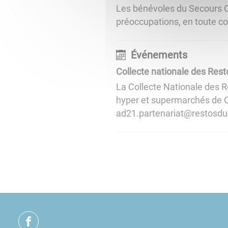
Les bénévoles du Secours Ca
préoccupations, en toute co
Événements
Collecte nationale des Res
La Collecte Nationale des R
hyper et supermarchés de C
ad21.partenariat@restosduc