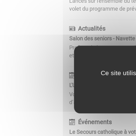
Lancés sur l'ensemble du t
volet du programme de préve
Actualités
Salon des seniors - Navette g
Profitez de la navette gratu
et 3 avril au Palais des Con
Ce site util
Événements
L'UFC Que choisir à vos côt
Vous avez besoin d’un consei
d’assurances, une agence d
Événements
Le Secours catholique à vo