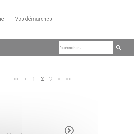
me
Vos démarches
<<
<
1
2
3
>
>>