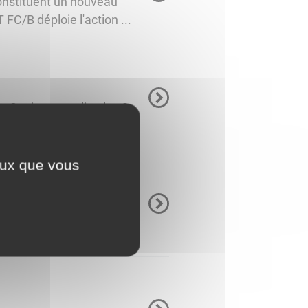
onstituent un nouveau
C/B déploie l'action ...
s Seniors aura lieu les 2
met ...
ceux que vous
rise, une compagnie
rateur téléphonique ...