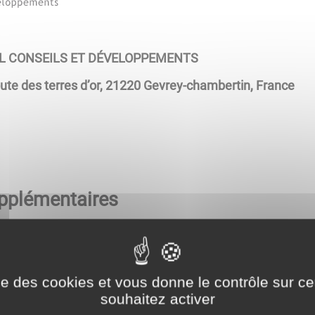
L CONSEILS ET DÉVELOPPEMENTS
ute des terres d’or, 21220 Gevrey-chambertin, France
pplémentaires
d'autres sites, notamment des sites officiels (gouverneme
ise des cookies et vous donne le contrôle sur 
 font pas partie du site de la collectivité : elles n'engage
souhaitez activer