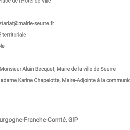
Place de l'Hôtel de Ville
rrues-eiriam@tairaterces
 territoriale
le
Monsieur Alain Becquet, Maire de la ville de Seurre
adame Karine Chapelotte, Maire-Adjointe à la communic
ourgogne-Franche-Comté, GIP