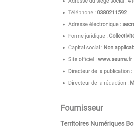
Adresse du siège social :
4 
Téléphone :
2951120830
Adresse électronique :
rf.e
Forme juridique :
Collectivité
Capital social :
Non applicab
Site officiel :
www.seurre.fr
Directeur de la publication :
Directeur de la rédaction :
M
Fournisseur
Territoires Numériques B