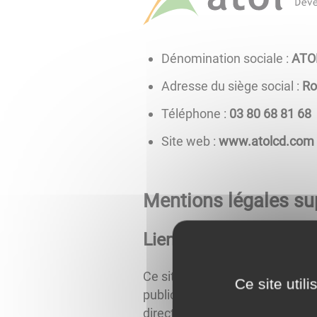
Dénomination sociale :
ATO
Adresse du siège social :
Ro
Téléphone :
86 18 86 08 30
Site web :
www.atolcd.com
Mentions légales su
Liens hypertextes
Ce site propose des liens vers 
Ce site util
publics, etc.). Ces pages web ne
directeur de la publication.