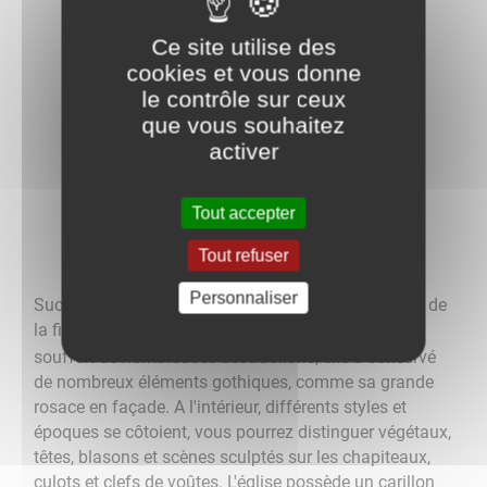
Ce site utilise des
cookies et vous donne
le contrôle sur ceux
que vous souhaitez
activer
Tout accepter
Église Saint-Martin
Tout refuser
Personnaliser
Succédant à un édifice roman, l'église actuelle date de
la fin du XIIIe ou du début du XIV
siècle. Ayant
e
souffert de nombreuses destructions, elle a conservé
de nombreux éléments gothiques, comme sa grande
rosace en façade. A l'intérieur, différents styles et
époques se côtoient, vous pourrez distinguer végétaux,
têtes, blasons et scènes sculptés sur les chapiteaux,
culots et clefs de voûtes. L'église possède un carillon