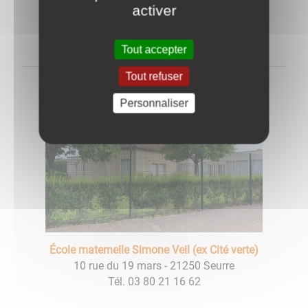
activer
Tél. 03 80 21 15 91
Directrice
: Mme LOFFREDO Léa
Tout accepter
Tout refuser
Personnaliser
École maternelle Simone Veil (ex Cité verte)
10 rue du 19 mars - 21250 Seurre
Tél. 03 80 21 16 62