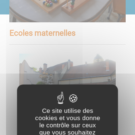
Ecoles maternelles
Ce site utilise des
cookies et vous donne
le contrôle sur ceux
École maternelle du Centre
que vous souhaitez
6 rue des Écoles - 21250 Seurre