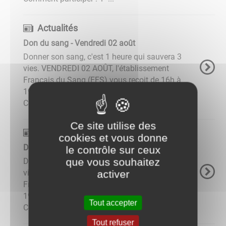
Actualités
Don du sang - Vendredi 02 août
Donner son sang, c'est 1 heure qui sauvera 3
vies. VENDREDI 02 AOÛT, l'établissement
Français du Sang (EFS) vous reçoit de 16h à
19h à la salle des fêtes (29 rue des Écoles).
Comment participer : 1- ...
Ce site utilise des
Actualités
cookies et vous donne
Don du sang - Vendredi 11 octobre
le contrôle sur ceux
que vous souhaitez
Donner son sang, c'est 1 heure qui sauvera 3
vies. VENDREDI 11 OCTOBRE, l'établissement
activer
Français du Sang (EFS) vous reçoit de 16h à
19h à la salle des fêtes (29 rue des Écoles).
Tout accepter
Comment participer : ...
Tout refuser