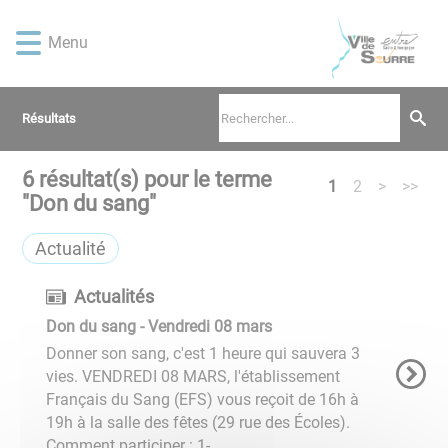
Lien
Lien
Lien
Lien
Panneau de gestion des cookies
d'accès
d'accès
d'accès
d'accès
Menu
rapide
rapide
rapide
rapide
au
au
à
au
menu
contenu
la
pied
Résultats
principal
recherche
de
page
6
résultat(s) pour le terme
1
2
>
>>
"
Don du sang
"
Actualité
Actualités
Don du sang - Vendredi 08 mars
Donner son sang, c'est 1 heure qui sauvera 3
vies. VENDREDI 08 MARS, l'établissement
Français du Sang (EFS) vous reçoit de 16h à
19h à la salle des fêtes (29 rue des Écoles).
Comment participer : 1- ...