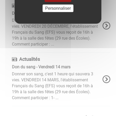
Actualités
Personnaliser
Don du sang - Vendredi 20 décembre
Donner son sang, c'est 1 heure qui sauvera 3
vies. VENDREDI 20 DÉCEMBRE, l'établissement
Français du Sang (EFS) vous reçoit de 16h à
19h à la salle des fêtes (29 rue des Écoles).
Comment participer : ...
Actualités
Don du sang - Vendredi 14 mars
Donner son sang, c'est 1 heure qui sauvera 3
vies. VENDREDI 14 MARS, l'établissement
Français du Sang (EFS) vous reçoit de 16h à
19h à la salle des fêtes (29 rue des Écoles).
Comment participer : 1- ...