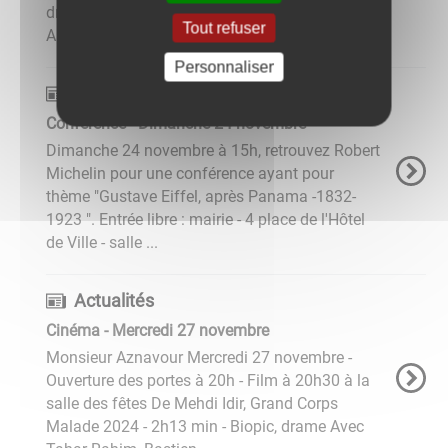
dramatique Avec Kate Winslet, Andy Samberg,
Tout refuser
Alexander ...
Personnaliser
Actualités
Conférence - Dimanche 24 novembre
Dimanche 24 novembre à 15h, retrouvez Robert
Michelin pour une conférence ayant pour
thème "Gustave Eiffel, après Panama -1832-
1923 ". Entrée libre : mairie - 4 place de l'Hôtel
de Ville - salle ...
Actualités
Cinéma - Mercredi 27 novembre
Monsieur Aznavour Mercredi 27 novembre -
Ouverture des portes à 20h - Film à 20h30 à la
salle des fêtes De Mehdi Idir, Grand Corps
Malade 2024 - 2h13 min - Biopic, drame Avec