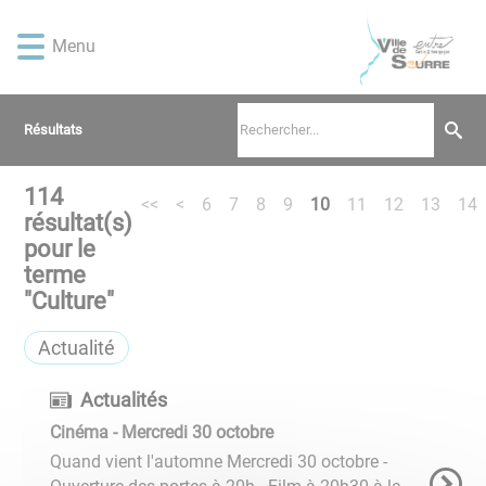
Lien
Lien
Lien
Lien
Panneau de gestion des cookies
d'accès
d'accès
d'accès
d'accès
Menu
rapide
rapide
rapide
rapide
au
au
à
au
menu
contenu
la
pied
Résultats
principal
recherche
de
page
114
<<
<
6
7
8
9
10
11
12
13
14
résultat(s)
pour le
terme
"
Culture
"
Actualité
Actualités
Cinéma - Mercredi 30 octobre
Quand vient l'automne Mercredi 30 octobre -