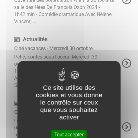
Ouverture des portes à 20h - Film à 20h30 à la
salle des fêtes De François Ozon 2024 -
1h42 min - Comédie dramatique Avec Hélène
Vincent, ...
Actualités
Ciné vacances - Mercredi 30 octobre
Petits contes sous l'océan Mercredi 30
octobre - Ouverture des portes à 14h30 - Film à
15h à la Salle des fêtes 2024 - 40 min -
Animation - à partir de 3 ans D'Anastasiya
Sokolova, Jakub Kouril, ...
Ce site utilise des
cookies et vous donne
le contrôle sur ceux
Actualités
que vous souhaitez
Cinéma - Mercredi 13 novembre
activer
Lee Miller Mercredi 13 novembre - Ouverture
des portes à 20h - Film à 20h30 à la salle des
Tout accepter
fêtes D'Ellen Kuras 2024 - 1h42 min - Comédie