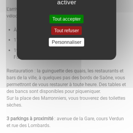
activer
L'arrivée de l'étape du Tour de Côte d'Or 2023 "Dijon
vélodrome - Seurre".
Tout accepter
À partir de 16h : passage des coureurs
Tout refuser
17h : arrivée et remise des prix
Personnaliser
19h30-22h : animation musicale avec le groupe «
Funky Funky »
Restauration : la guinguette des quais, les restaurants et
bars de la ville, à quelques pas des bords de Saône, vous
permettront de vous restaurer à toute heure. Des tables et
des bancs sont disponibles pour piqueniquer.
Sur la place des Marronniers, vous trouverez des toilettes
sèches.
3 parkings à proximité
: avenue de la Gare, cours Verdun
et rue des Lombards.