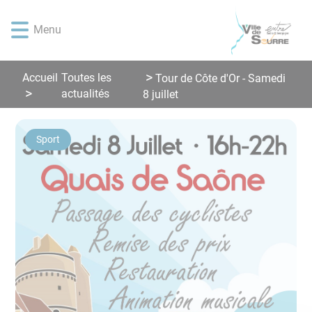
Lien
Lien
Lien
Lien
Panneau de gestion des cookies
d'accès
d'accès
d'accès
d'accès
Menu
rapide
rapide
rapide
rapide
au
au
à
au
menu
contenu
la
pied
Accueil
Toutes les
Tour de Côte d'Or - Samedi
principal
recherche
de
actualités
8 juillet
page
Sport