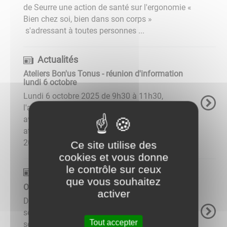
de Seurre une action de santé sur l'ergonomie «
Bien chez soi, bien dans son corps »
s'adressant à toutes personnes ...
Actualités
Ateliers Bon'us Tonus - réunion d'information
lundi 6 octobre
Lundi 6 octobre 2025 de 9h30 à 11h30,
l'association Bon'us Tonus de Seurre, en lien
avec la FAPA, convie les séniors à découvrir les
ateliers proposés pour cette fin d'année
2025.Cette présentation aura ...
Ce site utilise des
cookies et vous donne
le contrôle sur ceux
Actualités
que vous souhaitez
Octobre rose - Samedi 18 octobre
activer
Dans le cadre d'octobre rose, une journée de
sensibilisation à la lutte contre le cancer du
Tout accepter
sein est organisée à l'Hôpital de Seurre le