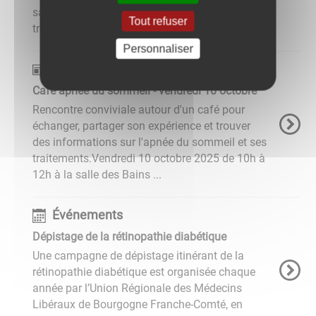
samedi 18 octobre de 10h à 17h.Vous y
Tout refuser
trouverez de nombreux stands ...
Personnaliser
Actualités
Café apnée du sommeil - vendredi 10 octobre
Rencontre conviviale autour d'un café pour
échanger, partager son expérience et trouver
des informations sur l'apnée du sommeil et ses
traitements.Vendredi 10 octobre 2025 de 10h à
12h à la salle des Bains ...
Événements
Dépistage de la rétinopathie diabétique
Une campagne de dépistage itinérant de la
rétinopathie diabétique est organisée chaque
année par l’Union Régionale des Médecins
Libéraux de Bourgogne Franche-Comté, en