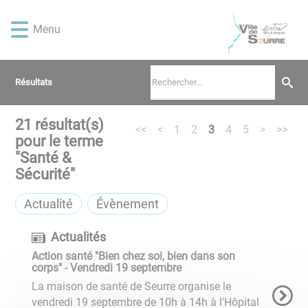
Lien
Lien
Lien
Lien
Panneau de gestion des cookies
d'accès
d'accès
d'accès
d'accès
Menu
rapide
rapide
rapide
rapide
au
au
à
au
menu
contenu
la
pied
Résultats
principal
recherche
de
page
21
résultat(s)
<<
<
1
2
3
4
5
>
>>
pour le terme
"
Santé &
Sécurité
"
Actualité
Évènement
Actualités
Action santé "Bien chez soi, bien dans son
corps" - Vendredi 19 septembre
La maison de santé de Seurre organise le
vendredi 19 septembre de 10h à 14h à l'Hôpital