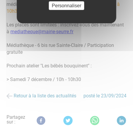
médiathèque George Sand,
samedi 5 octobre de 10h à
Personnaliser
10h30
Les places sont limitées : inscrivez-vous dès maintenant
à
mediatheque@mairie-seurre.fr
Médiathèque - 6 bis rue Sainte-Claire / Participation
gratuite
Prochain atelier "Les bébés bouquinent" :
> Samedi 7 décembre / 10h - 10h30
Retour à la liste des actualités
posté le
23/09/2024
Partagez
sur :