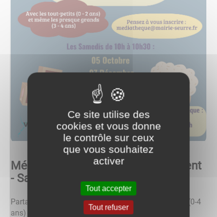
Ce site utilise des
cookies et vous donne
le contrôle sur ceux
que vous souhaitez
activer
Médiathèque - Les bébés bouquinent
- Samedi 05 octobre
Tout accepter
Partagez un moment d'évasion avec votre tout petit (0-4
Tout refuser
ans) le temps d'un atelier lecture adapté à la