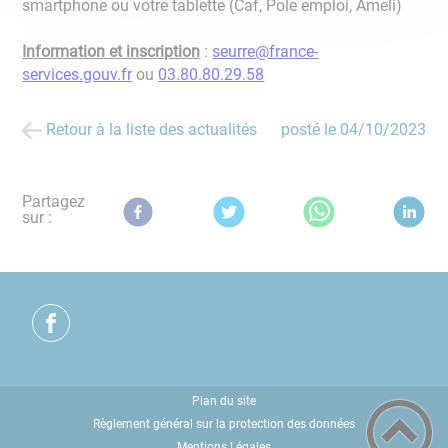
smartphone ou votre tablette (Caf, Pole emploi, Ameli)
Information et inscription
:
seurre@france-
services.gouv.fr
ou
03.80.80.29.58
Retour à la liste des actualités
posté le
04/10/2023
Partagez
sur :
Plan du site
Règlement général sur la protection des données
Mentions Légales