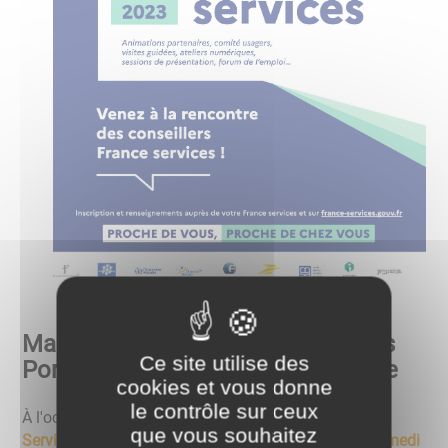
Maison France Services - Journées
Ce site utilise des
Portes ouvertes du 2 au 14 octobre
cookies et vous donne
le contrôle sur ceux
À l'occasion, des
journées Portes ouvertes France
que vous souhaitez
Services
qui se dérouleront
du lundi 2 octobre au samedi