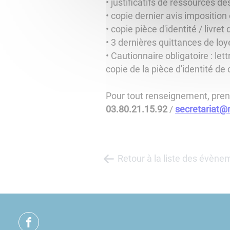
• justificatifs de ressources de
• copie dernier avis impositio
• copie pièce d'identité / livret 
• 3 dernières quittances de loy
• Cautionnaire obligatoire : le
copie de la pièce d'identité de c
Pour tout renseignement, prene
03.80.21.15.92
/
secretariat@m
Retour à la liste des évène