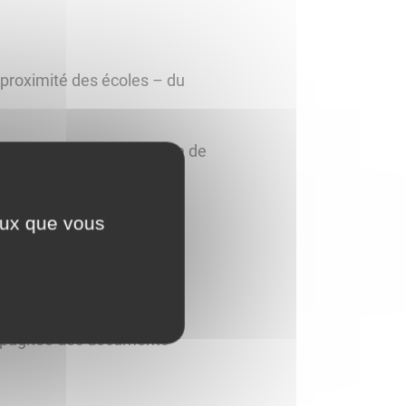
 proximité des écoles – du
acards/rangements - salle de
ceux que vous
agnée des documents