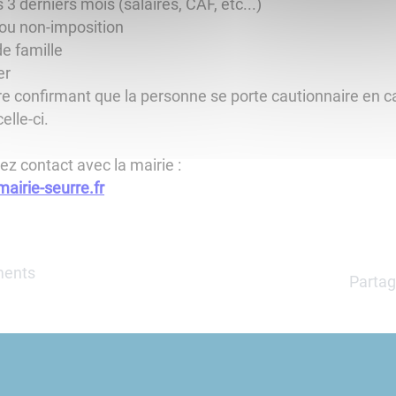
s 3 derniers mois (salaires, CAF, etc...)
n ou non-imposition
de famille
er
ttre confirmant que la personne se porte cautionnaire en c
elle-ci.
z contact avec la mairie :
airie-seurre.fr
ments
Partag