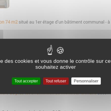
ron 74 m2
situé au 1er étage d’un bâtiment communal - à
ur – 2 chambres – petit débarras/dressing – nombreux pl
ise des cookies et vous donne le contrôle sur 
souhaitez activer
.
Tout accepter
Tout refuser
Personnaliser
ure au plus tôt à l'attention de Monsieur le Maire
accomp