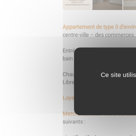
Appartement de type 3 d’envi
centre-ville – des commerces.
Entrée – cuisine – grand séjo
bain - WC – cave – grenier.
Chauffage central gaz.
Ce site util
Libre dès à présent.
Loyer : 530 €
sans les charges
Merci d'adresser votre candidat
suivants :