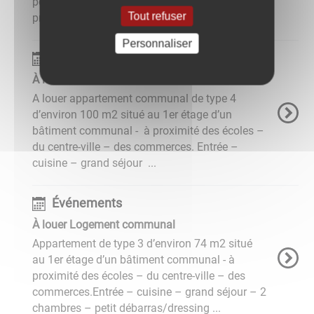
pouvant aller jusqu'à 3 000€. 👉Vous avez le
Tout refuser
projet d'acheter votre résidence ...
Personnaliser
Événements
À louer F4
A louer appartement communal de type 4
d’environ 100 m2 situé au 1er étage d’un
bâtiment communal - à proximité des écoles –
du centre-ville – des commerces. Entrée –
cuisine – grand séjour ...
Événements
À louer Logement communal
Appartement de type 3 d’environ 74 m2 situé
au 1er étage d’un bâtiment communal - à
proximité des écoles – du centre-ville – des
commerces.Entrée – cuisine – grand séjour – 2
chambres – petit débarras/dressing ...