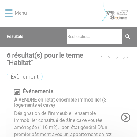
Lien
Lien
Lien
Lien
Panneau de gestion des cookies
d'accès
d'accès
d'accès
d'accès
Menu
rapide
rapide
rapide
rapide
au
au
à
au
menu
contenu
la
pied
Résultats
principal
recherche
de
page
6
résultat(s) pour le terme
1
2
>
>>
"
Habitat
"
Évènement
Événements
À VENDRE en l'état ensemble immobilier (3
logements et cave)
Désignation de l’immeuble : ensemble
immobilier constitué de :Une cave voutée
aménagée (110 m2). bon état général.D’un
premier bâtiment avec un appartement en rez-