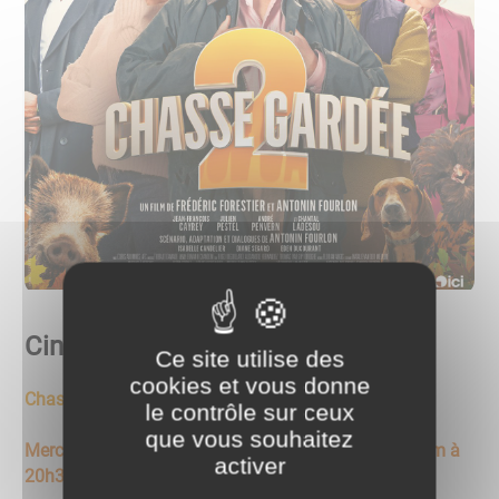
Cinéma - Mercredi 21 janvier
Ce site utilise des
cookies et vous donne
Chasse gardée 2
le contrôle sur ceux
que vous souhaitez
Mercredi 21 janvier - Ouverture des portes à 20h - Film à
activer
20h30 à la salle des fêtes