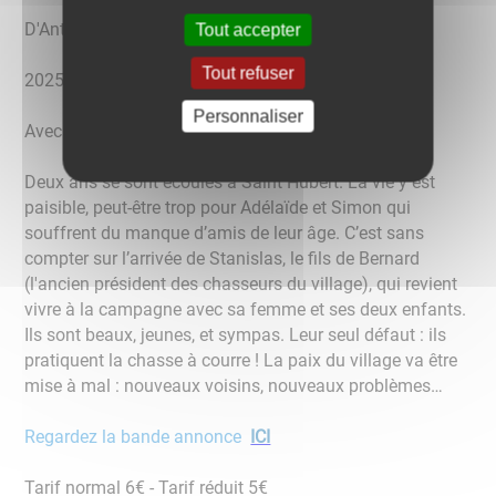
D'Antonin Fourlon, Frédéric Forestier
Tout accepter
Tout refuser
2025 - 1h4 min - Comédie
Personnaliser
Avec Didier Bourdon, Camille Lou, Hakim Jemili
Deux ans se sont écoulés à Saint Hubert. La vie y est
paisible, peut-être trop pour Adélaïde et Simon qui
souffrent du manque d’amis de leur âge. C’est sans
compter sur l’arrivée de Stanislas, le fils de Bernard
(l'ancien président des chasseurs du village), qui revient
vivre à la campagne avec sa femme et ses deux enfants.
Ils sont beaux, jeunes, et sympas. Leur seul défaut : ils
pratiquent la chasse à courre ! La paix du village va être
mise à mal : nouveaux voisins, nouveaux problèmes…
Regardez la bande annonce
ICI
Tarif normal 6€ - Tarif réduit 5€